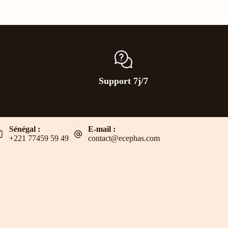
Support 7j/7
Sénégal :
E-mail :
+221 77459 59 49
contact@ecephas.com