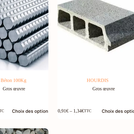
choisies
sur
la
page
du
produit
à Béton 100Kg
HOURDIS
Gros œuvre
Gros œuvre
Ce
Choix des options
Choix des opti
0,91
€
–
1,34
€
TC
TTC
produit
Plage
a
de
plusieurs
prix :
variations.
0,91€
Les