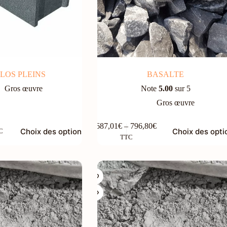
LOS PLEINS
BASALTE
Gros œuvre
Note
5.00
sur 5
Gros œuvre
Ce
687,01
€
–
796,80
€
Choix des options
Choix des opti
C
produit
Plage
TTC
a
de
plusieurs
prix :
variations.
687,01€
Les
à
options
796,80€
peuvent
être
choisies
sur
la