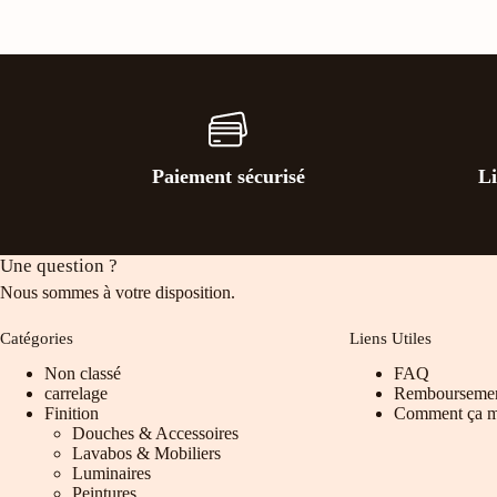
plusieurs
variations.
Les
options
peuvent
être
choisies
sur
la
Paiement sécurisé
Li
page
du
produit
Une question ?
Nous sommes à votre disposition.
Catégories
Liens Utiles
Non classé
FAQ
carrelage
Rembourseme
Finition
Comment ça m
Douches & Accessoires
Lavabos & Mobiliers
Luminaires
Peintures