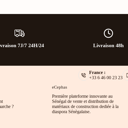
vraison 7J/7 24H/24
Livraison 48h
France :
+33 6 46 00 23 23
eCephas
Première plateforme innovante au
nt
Sénégal de vente et distribution de
arche ?
matériaux de construction dediée à la
diaspora Sénègalaise.