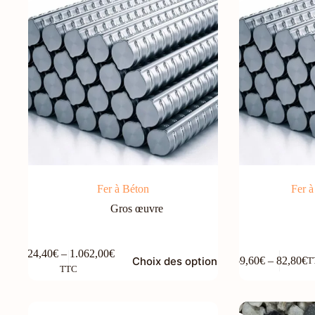
choisies
sur
la
page
du
produit
Fer à Béton
Fer 
Gros œuvre
Ce
Ce
824,40
€
–
1.062,00
€
Choix des options
69,60
€
–
82,80
€
T
produit
produit
Plage
Plage
TTC
a
a
de
de
plusieurs
plusieurs
prix :
prix :
variations.
variations.
824,40€
69,60€
Les
Les