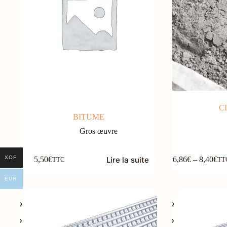
page
page
du
du
produit
produit
CI
BITUME
Gros œuvre
Ce
XOF
Lire la suite
5,50
€
6,86
€
–
8,40
€
TTC
TT
produit
Plage
a
de
plusieurs
EUR
prix :
variations.
6,86€
Les
à
options
8,40€
peuvent
être