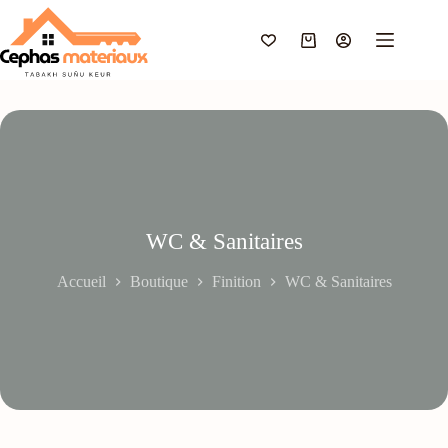
Passer
au
contenu
Panier
d’achat
WC & Sanitaires
Accueil
Boutique
Finition
WC & Sanitaires