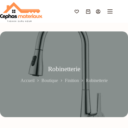
Passer
au
contenu
Panier
d’achat
Robinetterie
Accueil
Boutique
Finition
Robinetterie