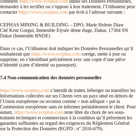
comment
https://www.ecephas.com
utilise ses Données Personnelles,
demander à les rectifier ou s’oppose à leur traitement, l’Utilisateur peut
contacter
https://www.ecephas.com
par écrit à l’adresse suivante :
CEPHAS MINING & BUILDING – DPO, Marie Helene Diaw
Cité Keur Gorgui, Immeuble Elysée 4ème étage, Dakar, 17364 SN
Dakar (Immeuble BNDE)
Dans ce cas, l’Utilisateur doit indiquer les Données Personnelles qu’il
souhaiterait que
https://www.ecephas.com
corrige, mette à jour ou
supprime, en s’identifiant précisément avec une copie d’une pièce
d’identité (carte d’identité ou passeport).
7.4 Non-communication des données personnelles
https://www.ecephas.com
s’interdit de traiter, héberger ou transférer les
Informations collectées sur ses Clients vers un pays situé en dehors de
l’Union européenne ou reconnu comme « non adéquat » par la
Commission européenne sans en informer préalablement le client. Pour
autant,
https://www.ecephas.com
reste libre du choix de ses sous-
traitants techniques et commerciaux à la condition qu’il présentent les
garanties suffisantes au regard des exigences du Règlement Général
sur la Protection des Données (RGPD : n° 2016-679).