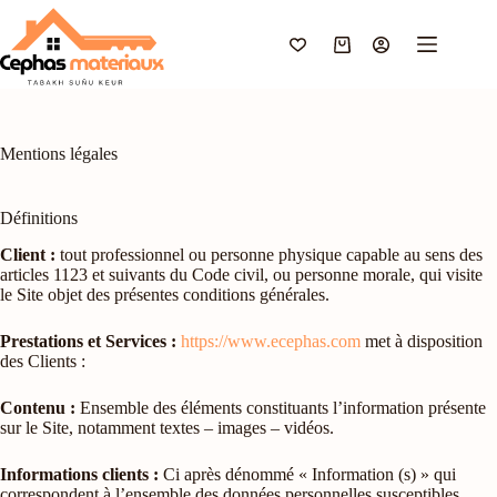
Passer
au
contenu
Panier
d’achat
Mentions légales
Définitions
Client :
tout professionnel ou personne physique capable au sens des
articles 1123 et suivants du Code civil, ou personne morale, qui visite
le Site objet des présentes conditions générales.
Prestations et Services :
https://www.ecephas.com
met à disposition
des Clients :
Contenu :
Ensemble des éléments constituants l’information présente
sur le Site, notamment textes – images – vidéos.
Informations clients :
Ci après dénommé « Information (s) » qui
correspondent à l’ensemble des données personnelles susceptibles