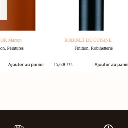
OR Marron
ROBINET DE CUISINE
ion
,
Peintures
Finition
,
Robinetterie
Ajouter au panier
Ajouter au pani
15,60
€
TTC