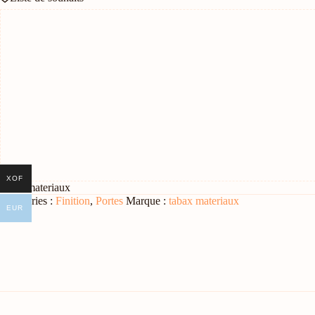
Panneau
Latéral
–
Motif
3D
Gris
Anthracite
XOF
tabax materiaux
Catégories :
Finition
,
Portes
Marque :
tabax materiaux
EUR