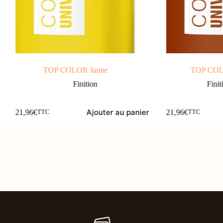
TOP COLOR Jaune
TOP COL
Finition
Finit
Ajouter au panier
21,96
€
21,96
€
TTC
TTC