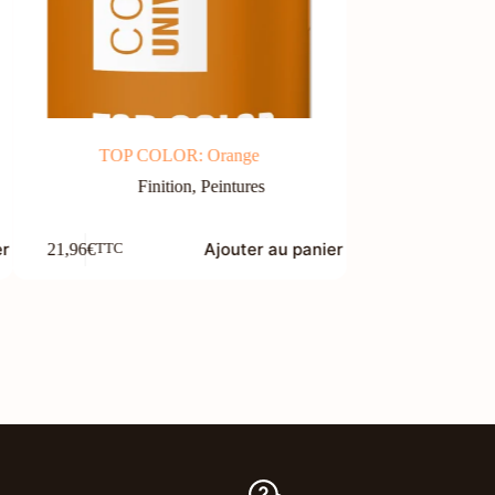
TOP COLOR: Orange
ROBIN
Finition
,
Peintures
Fini
er
Ajouter au panier
21,96
€
127,20
€
TTC
TTC