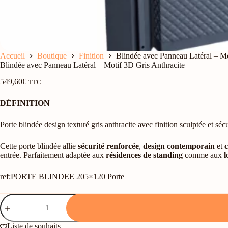
Accueil
Boutique
Finition
Blindée avec Panneau Latéral – Mo
Blindée avec Panneau Latéral – Motif 3D Gris Anthracite
549,60
€
TTC
DÉFINITION
Porte blindée design texturé gris anthracite avec finition sculptée et séc
Cette porte blindée allie
sécurité renforcée
,
design contemporain
et
c
entrée. Parfaitement adaptée aux
résidences de standing
comme aux
l
ref:PORTE BLINDEE 205×120 Porte
quantité
de
Blindée
avec
Liste de souhaits