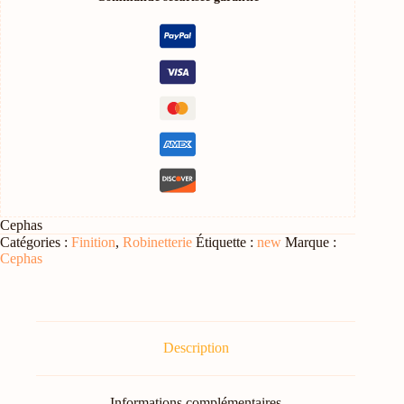
DOUCHE
Cephas
Catégories :
Finition
,
Robinetterie
Étiquette :
new
Marque :
Cephas
Description
Informations complémentaires