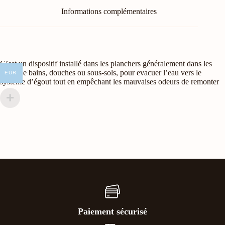
Informations complémentaires
C’est un dispositif installé dans les planchers généralement dans les
salles de bains, douches ou sous-sols, pour evacuer l’eau vers le
EUR
systeme d’égout tout en empêchant les mauvaises odeurs de remonter
Paiement sécurisé