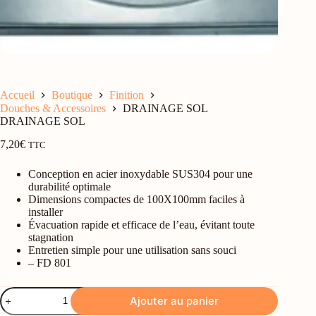
Accueil
Boutique
Finition
Douches & Accessoires
DRAINAGE SOL
DRAINAGE SOL
7,20
€
TTC
Conception en acier inoxydable SUS304 pour une
durabilité optimale
Dimensions compactes de 100X100mm faciles à
installer
Évacuation rapide et efficace de l’eau, évitant toute
stagnation
Entretien simple pour une utilisation sans souci
– FD 801
quantité
Ajouter au panier
de
DRAINAGE