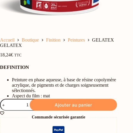
Accueil
Boutique
Finition
Peintures
GELATEX
GELATEX
18,24
€
TTC
DEFINITION
Peinture en phase aqueuse, à base de résine copolymère
acrylique, de pigments et de charges soigneusement
sélectionnés.
Aspect du film : mat
quantité
Ajouter au panier
de
GELATEX
Commande sécurisée garantie