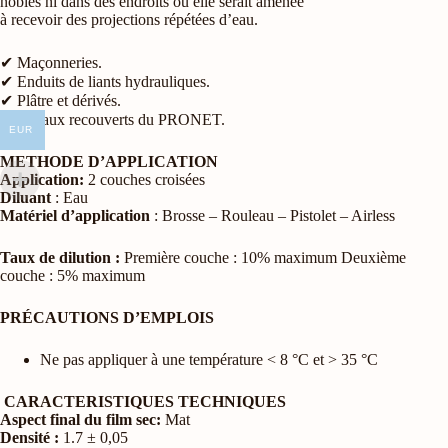
nobles ni dans des endroits où elle serait amenée
à recevoir des projections répétées d’eau.
✔ Maçonneries.
✔ Enduits de liants hydrauliques.
✔ Plâtre et dérivés.
✔ Métaux recouverts du PRONET.
EUR
METHODE D’APPLICATION
Application:
2 couches croisées
Diluant
: Eau
Matériel d’application
: Brosse – Rouleau – Pistolet – Airless
Taux de dilution :
Première couche : 10% maximum Deuxième
couche : 5% maximum
PRÉCAUTIONS D’EMPLOIS
Ne pas appliquer à une température < 8 °C et > 35 °C
CARACTERISTIQUES TECHNIQUES
Aspect final du film sec:
Mat
Densité :
1.7 ± 0,05