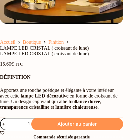
Accueil
Boutique
Finition
LAMPE LED CRISTAL ( croissant de lune)
LAMPE LED CRISTAL ( croissant de lune)
15,60
€
TTC
DÉFINITION
Apportez une touche poétique et élégante à votre intérieur
avec cette
lampe LED décorative
en forme de croissant de
lune. Un design captivant qui allie
brillance dorée
,
transparence cristalline
et
lumière chaleureuse
.
quantité
Ajouter au panier
de
LAMPE
LED
Commande sécurisée garantie