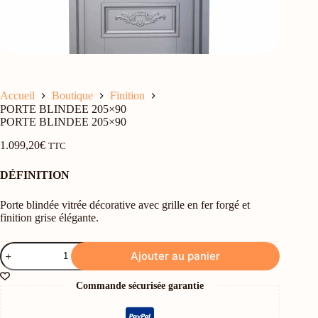
Accueil
Boutique
Finition
PORTE BLINDEE 205×90
PORTE BLINDEE 205×90
1.099,20
€
TTC
DÉFINITION
Porte blindée vitrée décorative avec grille en fer forgé et
finition grise élégante.
quantité
Ajouter au panier
de
PORTE
BLINDEE
Commande sécurisée garantie
205x90