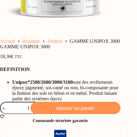
Accueil
Boutique
Finition
GAMME UNIPOX 3000
GAMME UNIPOX 3000
18,36
€
TTC
DEFINITION
Unipox*
2500/2600/3000/3100
sont des revêtements
époxy pigmenté, sol-vanté ou non, bi-composante pour
la finition des sols en béton et en métal. Produit faisant
partie des systèmes époxy
quantité
Ajouter au panier
de
GAMME
UNIPOX
Commande sécurisée garantie
3000