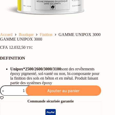
Accueil
Boutique
Finition
GAMME UNIPOX 3000
GAMME UNIPOX 3000
CFA
12.032,50
TTC
DEFINITION
Unipox*
2500/2600/3000/3100
sont des revêtements
époxy pigmenté, sol-vanté ou non, bi-composante pour
la finition des sols en béton et en métal. Produit faisant
partie des systèmes époxy
quantité
Ajouter au panier
de
GAMME
UNIPOX
Commande sécurisée garantie
3000