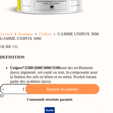
Accueil
Boutique
Finition
GAMME UNIPOX 3000
GAMME UNIPOX 3000
18,36
€
TTC
DEFINITION
Unipox*
2500/2600/3000/3100
sont des revêtements
époxy pigmenté, sol-vanté ou non, bi-composante pour
la finition des sols en béton et en métal. Produit faisant
partie des systèmes époxy
quantité
Ajouter au panier
de
GAMME
UNIPOX
Commande sécurisée garantie
3000